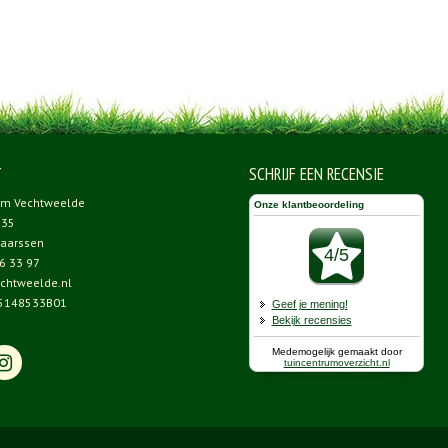
T
SCHRIJF EEN RECENSIE
um Vechtweelde
 35
aarssen
6 33 97
chtweelde.nl
5148533B01