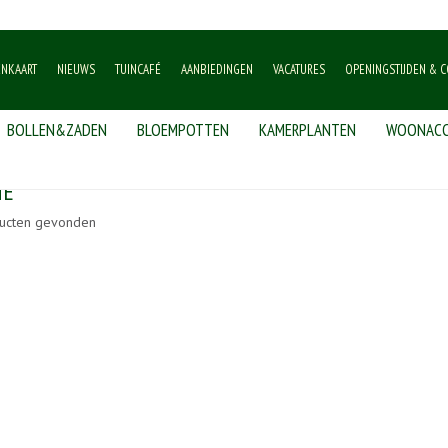
ENKAART
NIEUWS
TUINCAFÉ
AANBIEDINGEN
VACATURES
OPENINGSTIJDEN & C
BOLLEN&ZADEN
BLOEMPOTTEN
KAMERPLANTEN
WOONACC
NE
ucten gevonden