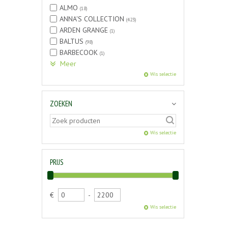
ALMO
(18)
ANNA'S COLLECTION
(423)
ARDEN GRANGE
(1)
BALTUS
(98)
BARBECOOK
(1)
Meer
Wis selectie
ZOEKEN
Wis selectie
PRIJS
€
-
Wis selectie