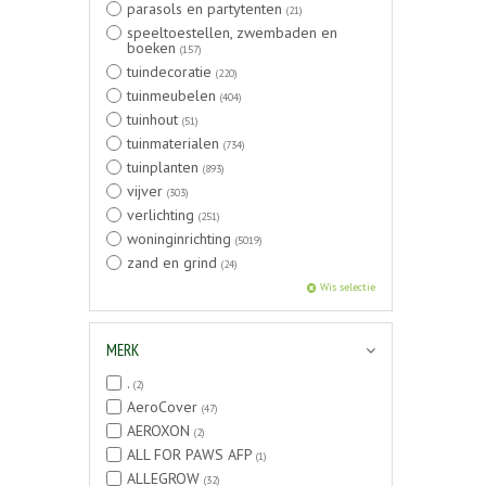
parasols en partytenten
(21)
speeltoestellen, zwembaden en
boeken
(157)
tuindecoratie
(220)
tuinmeubelen
(404)
tuinhout
(51)
tuinmaterialen
(734)
tuinplanten
(893)
vijver
(303)
verlichting
(251)
woninginrichting
(5019)
zand en grind
(24)
Wis selectie
MERK
.
(2)
AeroCover
(47)
AEROXON
(2)
ALL FOR PAWS AFP
(1)
ALLEGROW
(32)