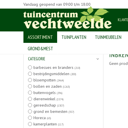
Vandaag geopend van
09:00
t/m
18:00
KLANT
ASSORTIMENT
TUINPLANTEN
TUINMEUBELEN
Home
>
Producten
GROND&MEST
INBRE
CATEGORIE
Geen prod
barbecues en branders
(218)
bestrijdingsmiddelen
(200)
bloempotten
(2464)
bollen en zaden
(1263)
buitenvogels
(296)
dierenwinkel
(1574)
gereedschap
(1307)
grond en bemesten
(357)
Horeca
(65)
kamerplanten
(117)