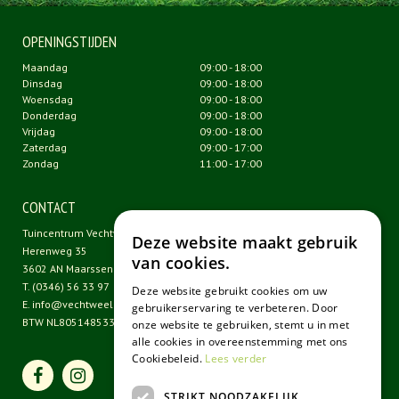
OPENINGSTIJDEN
Maandag
09:00 - 18:00
Dinsdag
09:00 - 18:00
Woensdag
09:00 - 18:00
Donderdag
09:00 - 18:00
Vrijdag
09:00 - 18:00
Zaterdag
09:00 - 17:00
Zondag
11:00 - 17:00
CONTACT
Tuincentrum Vechtweelde
Deze website maakt gebruik
Herenweg 35
van cookies.
3602 AN Maarssen
T.
(0346) 56 33 97
Deze website gebruikt cookies om uw
E.
info@vechtweelde.nl
gebruikerservaring te verbeteren. Door
BTW NL805148533B01
onze website te gebruiken, stemt u in met
alle cookies in overeenstemming met ons
Cookiebeleid.
Lees verder
STRIKT NOODZAKELIJK