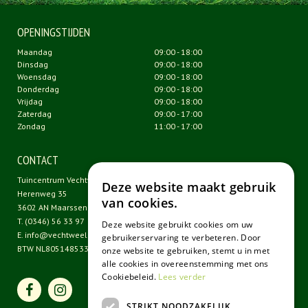
OPENINGSTIJDEN
Maandag
09:00 - 18:00
Dinsdag
09:00 - 18:00
Woensdag
09:00 - 18:00
Donderdag
09:00 - 18:00
Vrijdag
09:00 - 18:00
Zaterdag
09:00 - 17:00
Zondag
11:00 - 17:00
CONTACT
Tuincentrum Vechtweelde
Deze website maakt gebruik
Herenweg 35
van cookies.
3602 AN Maarssen
T.
(0346) 56 33 97
Deze website gebruikt cookies om uw
E.
info@vechtweelde.nl
gebruikerservaring te verbeteren. Door
BTW NL805148533B01
onze website te gebruiken, stemt u in met
alle cookies in overeenstemming met ons
Cookiebeleid.
Lees verder
STRIKT NOODZAKELIJK