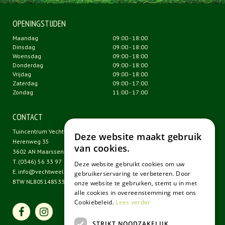
OPENINGSTIJDEN
Maandag
09:00 - 18:00
Dinsdag
09:00 - 18:00
Woensdag
09:00 - 18:00
Donderdag
09:00 - 18:00
Vrijdag
09:00 - 18:00
Zaterdag
09:00 - 17:00
Zondag
11:00 - 17:00
CONTACT
Tuincentrum Vechtweelde
Deze website maakt gebruik
Herenweg 35
van cookies.
3602 AN Maarssen
T.
(0346) 56 33 97
Deze website gebruikt cookies om uw
E.
info@vechtweelde.nl
gebruikerservaring te verbeteren. Door
BTW NL805148533B01
onze website te gebruiken, stemt u in met
alle cookies in overeenstemming met ons
Cookiebeleid.
Lees verder
STRIKT NOODZAKELIJK