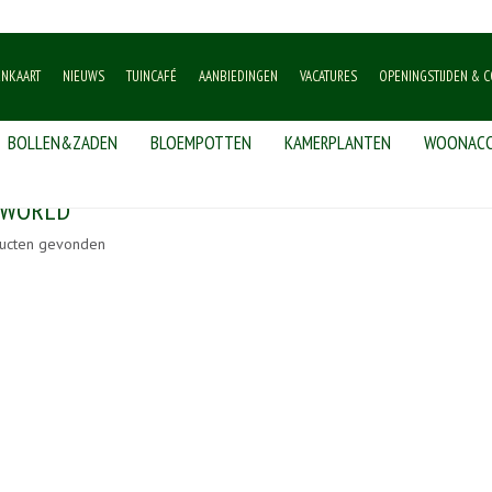
ENKAART
NIEUWS
TUINCAFÉ
AANBIEDINGEN
VACATURES
OPENINGSTIJDEN & C
BOLLEN&ZADEN
BLOEMPOTTEN
KAMERPLANTEN
WOONACC
 WORLD
ucten gevonden