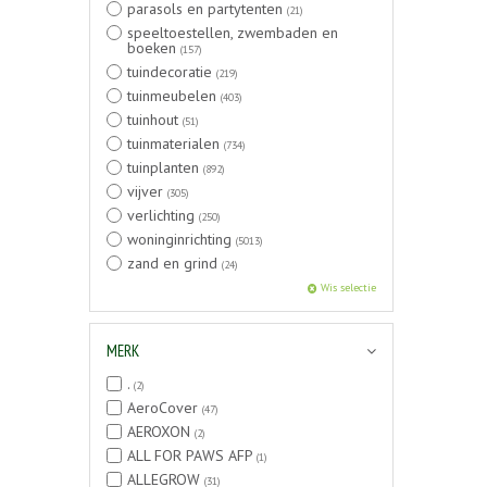
parasols en partytenten
(21)
speeltoestellen, zwembaden en
boeken
(157)
tuindecoratie
(219)
tuinmeubelen
(403)
tuinhout
(51)
tuinmaterialen
(734)
tuinplanten
(892)
vijver
(305)
verlichting
(250)
woninginrichting
(5013)
zand en grind
(24)
Wis selectie
MERK
.
(2)
AeroCover
(47)
AEROXON
(2)
ALL FOR PAWS AFP
(1)
ALLEGROW
(31)