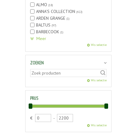
ALMO
(18)
ANNA'S COLLECTION
(422)
ARDEN GRANGE
(1)
BALTUS
(97)
BARBECOOK
(1)
Meer
Wis selectie
ZOEKEN
Wis selectie
PRIJS
€
-
Wis selectie