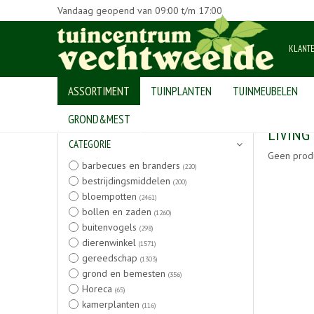
Vandaag geopend van
09:00
t/m
17:00
KLANT
ASSORTIMENT
TUINPLANTEN
TUINMEUBELEN
Home
>
Producten
GROND&MEST
LIVING
CATEGORIE
Geen prod
barbecues en branders
(220)
bestrijdingsmiddelen
(200)
bloempotten
(2461)
bollen en zaden
(1260)
buitenvogels
(298)
dierenwinkel
(1571)
gereedschap
(1303)
grond en bemesten
(356)
Horeca
(65)
kamerplanten
(116)