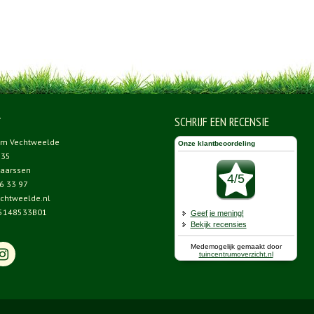
T
SCHRIJF EEN RECENSIE
um Vechtweelde
 35
aarssen
6 33 97
chtweelde.nl
5148533B01