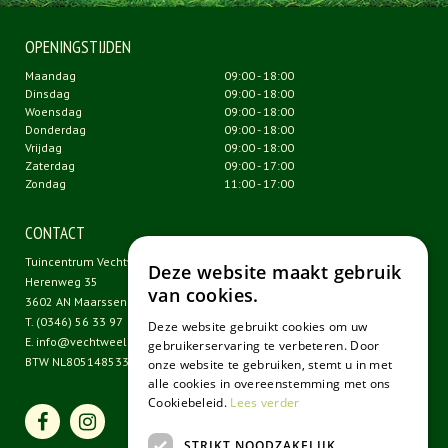
OPENINGSTIJDEN
Maandag
09:00 - 18:00
Dinsdag
09:00 - 18:00
Woensdag
09:00 - 18:00
Donderdag
09:00 - 18:00
Vrijdag
09:00 - 18:00
Zaterdag
09:00 - 17:00
Zondag
11:00 - 17:00
CONTACT
Tuincentrum Vechtweelde
Deze website maakt gebruik
Herenweg 35
van cookies.
3602 AN Maarssen
T.
(0346) 56 33 97
Deze website gebruikt cookies om uw
E.
info@vechtweelde.nl
gebruikerservaring te verbeteren. Door
BTW NL805148533B01
onze website te gebruiken, stemt u in met
alle cookies in overeenstemming met ons
Cookiebeleid.
Lees verder
STRIKT NOODZAKELIJK