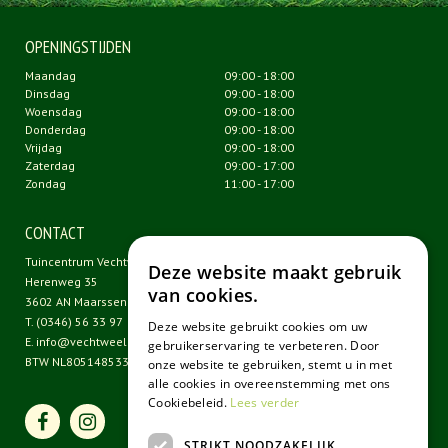
OPENINGSTIJDEN
Maandag
09:00 - 18:00
Dinsdag
09:00 - 18:00
Woensdag
09:00 - 18:00
Donderdag
09:00 - 18:00
Vrijdag
09:00 - 18:00
Zaterdag
09:00 - 17:00
Zondag
11:00 - 17:00
CONTACT
Tuincentrum Vechtweelde
Deze website maakt gebruik
Herenweg 35
van cookies.
3602 AN Maarssen
T.
(0346) 56 33 97
Deze website gebruikt cookies om uw
E.
info@vechtweelde.nl
gebruikerservaring te verbeteren. Door
BTW NL805148533B01
onze website te gebruiken, stemt u in met
alle cookies in overeenstemming met ons
Cookiebeleid.
Lees verder
STRIKT NOODZAKELIJK