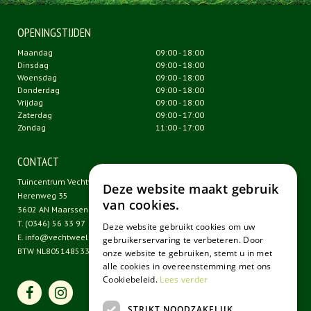
OPENINGSTIJDEN
Maandag
09:00 - 18:00
Dinsdag
09:00 - 18:00
Woensdag
09:00 - 18:00
Donderdag
09:00 - 18:00
Vrijdag
09:00 - 18:00
Zaterdag
09:00 - 17:00
Zondag
11:00 - 17:00
CONTACT
Tuincentrum Vechtweelde
Deze website maakt gebruik
Herenweg 35
van cookies.
3602 AN Maarssen
T.
(0346) 56 33 97
Deze website gebruikt cookies om uw
E.
info@vechtweelde.nl
gebruikerservaring te verbeteren. Door
BTW NL805148533B01
onze website te gebruiken, stemt u in met
alle cookies in overeenstemming met ons
Cookiebeleid.
Lees verder
STRIKT NOODZAKELIJK