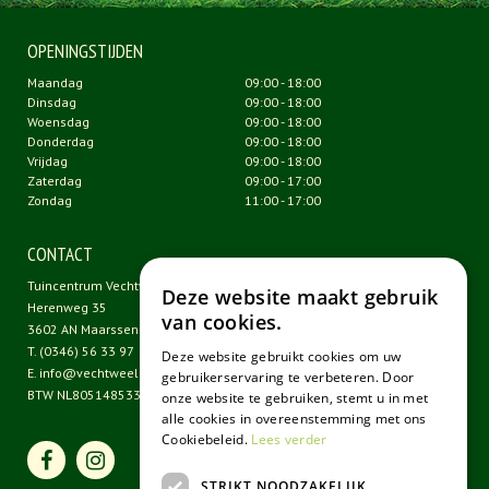
OPENINGSTIJDEN
Maandag
09:00 - 18:00
Dinsdag
09:00 - 18:00
Woensdag
09:00 - 18:00
Donderdag
09:00 - 18:00
Vrijdag
09:00 - 18:00
Zaterdag
09:00 - 17:00
Zondag
11:00 - 17:00
CONTACT
Tuincentrum Vechtweelde
Deze website maakt gebruik
Herenweg 35
van cookies.
3602 AN Maarssen
T.
(0346) 56 33 97
Deze website gebruikt cookies om uw
E.
info@vechtweelde.nl
gebruikerservaring te verbeteren. Door
BTW NL805148533B01
onze website te gebruiken, stemt u in met
alle cookies in overeenstemming met ons
Cookiebeleid.
Lees verder
STRIKT NOODZAKELIJK