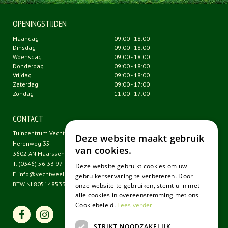
OPENINGSTIJDEN
Maandag
09:00 - 18:00
Dinsdag
09:00 - 18:00
Woensdag
09:00 - 18:00
Donderdag
09:00 - 18:00
Vrijdag
09:00 - 18:00
Zaterdag
09:00 - 17:00
Zondag
11:00 - 17:00
CONTACT
Tuincentrum Vechtweelde
Deze website maakt gebruik
Herenweg 35
van cookies.
3602 AN Maarssen
T.
(0346) 56 33 97
Deze website gebruikt cookies om uw
E.
info@vechtweelde.nl
gebruikerservaring te verbeteren. Door
BTW NL805148533B01
onze website te gebruiken, stemt u in met
alle cookies in overeenstemming met ons
Cookiebeleid.
Lees verder
STRIKT NOODZAKELIJK