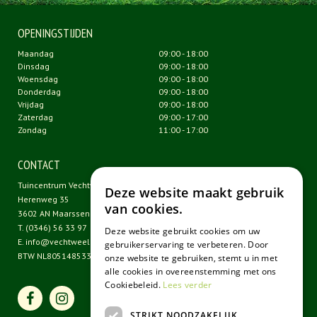
OPENINGSTIJDEN
Maandag
09:00 - 18:00
Dinsdag
09:00 - 18:00
Woensdag
09:00 - 18:00
Donderdag
09:00 - 18:00
Vrijdag
09:00 - 18:00
Zaterdag
09:00 - 17:00
Zondag
11:00 - 17:00
CONTACT
Tuincentrum Vechtweelde
Deze website maakt gebruik
Herenweg 35
van cookies.
3602 AN Maarssen
T.
(0346) 56 33 97
Deze website gebruikt cookies om uw
E.
info@vechtweelde.nl
gebruikerservaring te verbeteren. Door
BTW NL805148533B01
onze website te gebruiken, stemt u in met
alle cookies in overeenstemming met ons
Cookiebeleid.
Lees verder
STRIKT NOODZAKELIJK