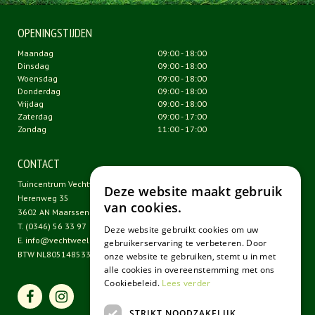
OPENINGSTIJDEN
Maandag
09:00 - 18:00
Dinsdag
09:00 - 18:00
Woensdag
09:00 - 18:00
Donderdag
09:00 - 18:00
Vrijdag
09:00 - 18:00
Zaterdag
09:00 - 17:00
Zondag
11:00 - 17:00
CONTACT
Tuincentrum Vechtweelde
Deze website maakt gebruik
Herenweg 35
van cookies.
3602 AN Maarssen
T.
(0346) 56 33 97
Deze website gebruikt cookies om uw
E.
info@vechtweelde.nl
gebruikerservaring te verbeteren. Door
BTW NL805148533B01
onze website te gebruiken, stemt u in met
alle cookies in overeenstemming met ons
Cookiebeleid.
Lees verder
STRIKT NOODZAKELIJK