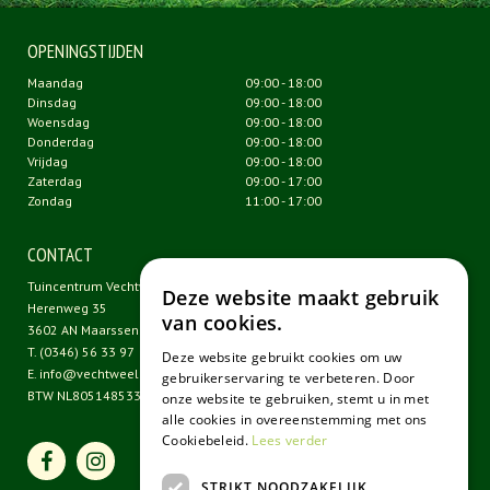
OPENINGSTIJDEN
Maandag
09:00 - 18:00
Dinsdag
09:00 - 18:00
Woensdag
09:00 - 18:00
Donderdag
09:00 - 18:00
Vrijdag
09:00 - 18:00
Zaterdag
09:00 - 17:00
Zondag
11:00 - 17:00
CONTACT
Tuincentrum Vechtweelde
Deze website maakt gebruik
Herenweg 35
van cookies.
3602 AN Maarssen
T.
(0346) 56 33 97
Deze website gebruikt cookies om uw
E.
info@vechtweelde.nl
gebruikerservaring te verbeteren. Door
BTW NL805148533B01
onze website te gebruiken, stemt u in met
alle cookies in overeenstemming met ons
Cookiebeleid.
Lees verder
STRIKT NOODZAKELIJK