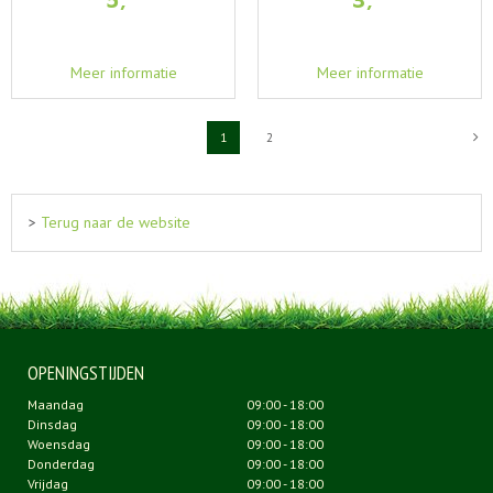
Meer informatie
Meer informatie
1
2
>
Terug naar de website
OPENINGSTIJDEN
Maandag
09:00 - 18:00
Dinsdag
09:00 - 18:00
Woensdag
09:00 - 18:00
Donderdag
09:00 - 18:00
Vrijdag
09:00 - 18:00