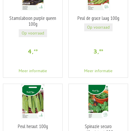
Stamslaboon purple queen
Peul de grace laag 100g
100g
Op voorraad
Op voorraad
4
,
3
,
49
89
Meer informatie
Meer informatie
Peul heraut 100g
Spinazie securo