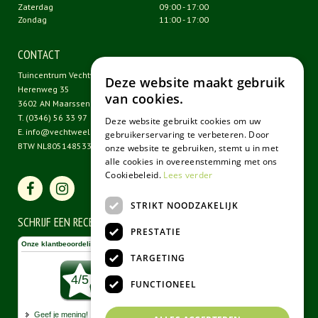
Zaterdag
09:00 - 17:00
Zondag
11:00 - 17:00
CONTACT
Tuincentrum Vechtweelde
Deze website maakt gebruik
Herenweg 35
van cookies.
3602 AN Maarssen
T.
(0346) 56 33 97
Deze website gebruikt cookies om uw
E.
info@vechtweelde.nl
gebruikerservaring te verbeteren. Door
BTW NL805148533B01
onze website te gebruiken, stemt u in met
alle cookies in overeenstemming met ons
Cookiebeleid.
Lees verder
STRIKT NOODZAKELIJK
SCHRIJF EEN RECENSIE
PRESTATIE
TARGETING
FUNCTIONEEL