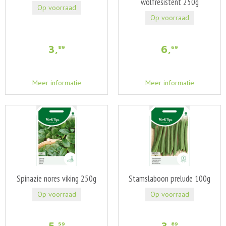
wolfresistent 250g
Op voorraad
Op voorraad
3
,
6
,
89
69
Meer informatie
Meer informatie
Spinazie nores viking 250g
Stamslaboon prelude 100g
Op voorraad
Op voorraad
5
,
3
,
59
89