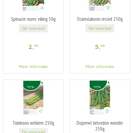
Spinazie nores viking 50g
Stamslaboon record 250g
Op voorraad
Op voorraad
2
,
5
,
59
59
Meer informatie
Meer informatie
Tuinboon witkiem 250g
Doperwt kelvedon wonder
250g
Op voorraad