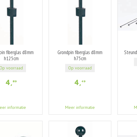
pin fiberglas d8mm
Grondpin fiberglas d8mm
Steund
h125cm
h75cm
Op voorraad
Op voorraad
4
,
4
,
89
49
eer informatie
Meer informatie
M