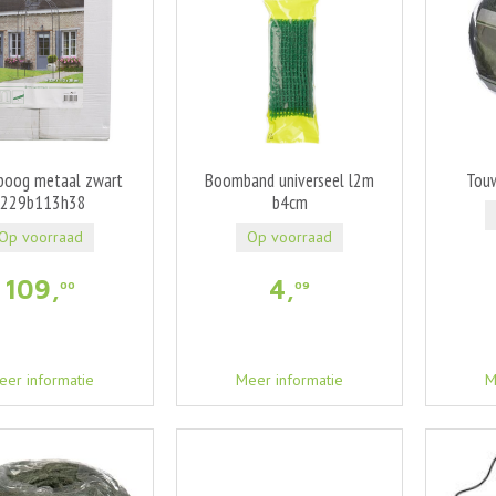
boog metaal zwart
Boomband universeel l2m
Touw
l229b113h38
b4cm
Op voorraad
Op voorraad
109
,
4
,
00
09
eer informatie
Meer informatie
M