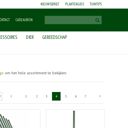
NIEUWSBRIEF
PLANTENGIDS
TUINTIPS
ONTACT
CADEAUBON
ESSOIRES
DIER
GEREEDSCHAP
gs
om het hele assortiment te bekijken.
1
2
3
4
5
6
7