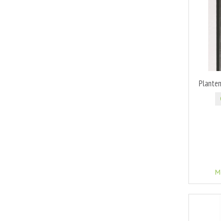
Plante
M