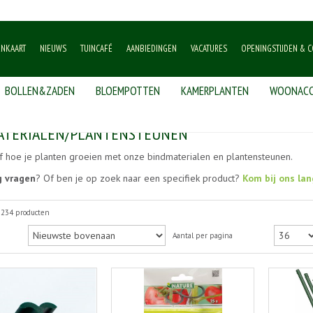
ENKAART
NIEUWS
TUINCAFÉ
AANBIEDINGEN
VACATURES
OPENINGSTIJDEN & C
BOLLEN&ZADEN
BLOEMPOTTEN
KAMERPLANTEN
WOONACC
unen
ATERIALEN/PLANTENSTEUNEN
f hoe je planten groeien met onze bindmaterialen en plantensteunen.
g vragen
? Of ben je op zoek naar een specifiek product?
Kom bij ons lan
 234 producten
Aantal per pagina