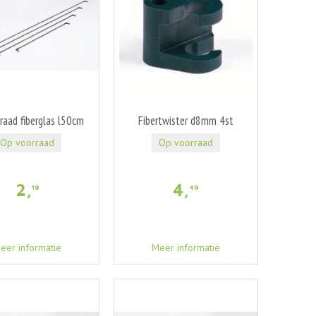
raad fiberglas l50cm
Fibertwister d8mm 4st
Op voorraad
Op voorraad
2
,
4
,
19
49
eer informatie
Meer informatie