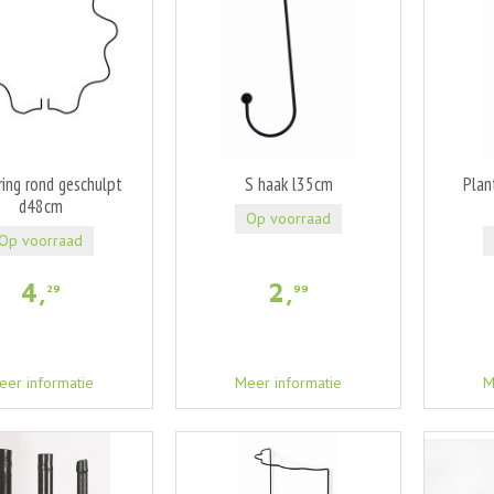
ing rond geschulpt
S haak l35cm
Plan
d48cm
Op voorraad
Op voorraad
4
,
2
,
29
99
eer informatie
Meer informatie
M