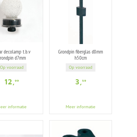
ar decolamp t.b.v
Grondpin fiberglas d8mm
rondpin d7mm
h50cm
Op voorraad
Op voorraad
12
,
3
,
99
59
eer informatie
Meer informatie