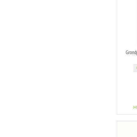
Grond
M