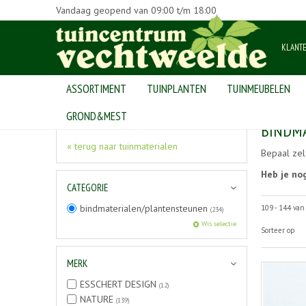
Vandaag geopend van
09:00
t/m
18:00
KLANT
ASSORTIMENT
TUINPLANTEN
TUINMEUBELEN
Home
>
Producten
>
tuinmaterialen
>
bindmaterialen/plantenste
GROND&MEST
BINDM
« terug naar tuinmaterialen
Bepaal zel
Heb je no
CATEGORIE
bindmaterialen/plantensteunen
109 - 144 van
(234)
Wis selectie
Sorteer op
MERK
ESSCHERT DESIGN
(12)
NATURE
(139)