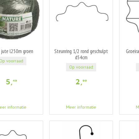
jute l250m groen
Steunring 1/2 rond geschulpt
Groeira
d54cm
Op voorraad
Op voorraad
5
,
2
,
49
99
eer informatie
Meer informatie
M