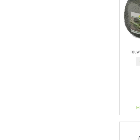
Touw 
M