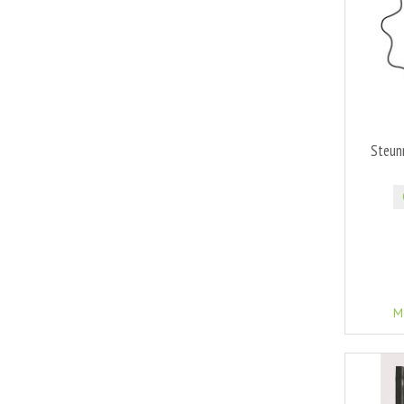
Steunr
M