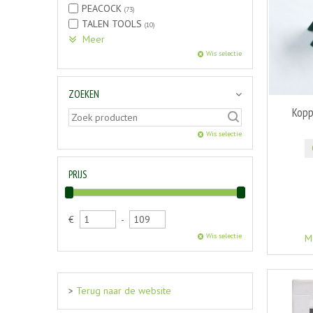
PEACOCK
(73)
TALEN TOOLS
(10)
Meer
Wis selectie
ZOEKEN
Kopp
Wis selectie
PRIJS
€
-
Wis selectie
M
>
Terug naar de website