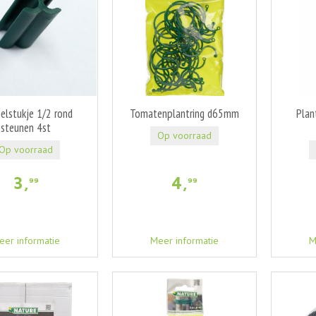
elstukje 1/2 rond
Tomatenplantring d65mm
Plan
steunen 4st
Op voorraad
Op voorraad
3
,
4
,
99
99
eer informatie
Meer informatie
M