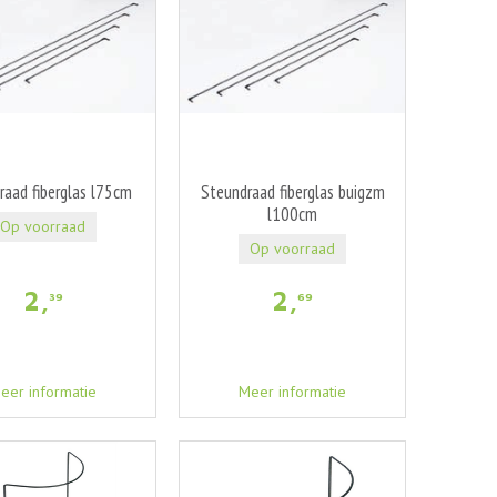
raad fiberglas l75cm
Steundraad fiberglas buigzm
l100cm
Op voorraad
Op voorraad
2
,
2
,
39
69
eer informatie
Meer informatie