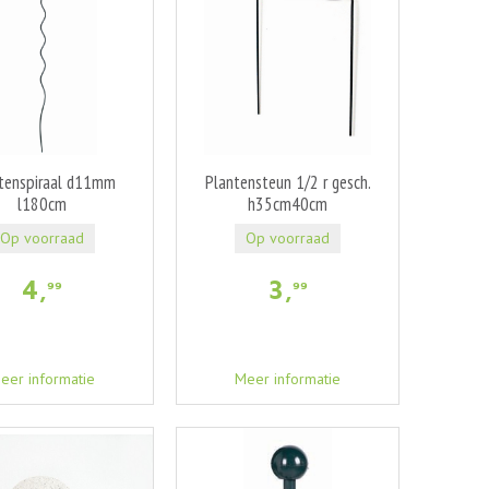
tenspiraal d11mm
Plantensteun 1/2 r gesch.
l180cm
h35cm40cm
Op voorraad
Op voorraad
4
,
3
,
99
99
eer informatie
Meer informatie