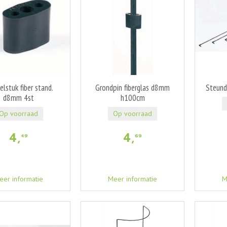
lstuk fiber stand.
Grondpin fiberglas d8mm
Steund
d8mm 4st
h100cm
Op voorraad
Op voorraad
4
,
4
,
49
69
eer informatie
Meer informatie
M