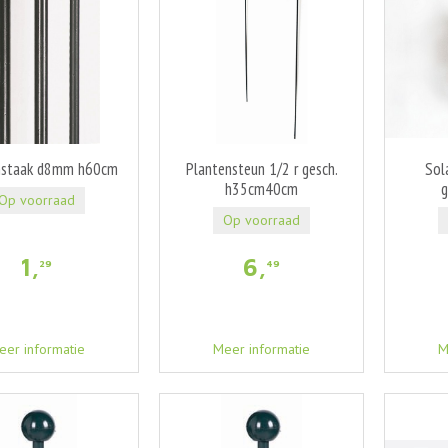
nstaak d8mm h60cm
Plantensteun 1/2 r gesch.
Sol
h35cm40cm
g
Op voorraad
Op voorraad
1
,
6
,
29
49
eer informatie
Meer informatie
M