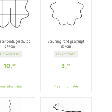
ster centr. geschulpt
Steunring rond geschulpt
d44cm
d34cm
Op voorraad
Op voorraad
10
,
3
,
69
79
eer informatie
Meer informatie