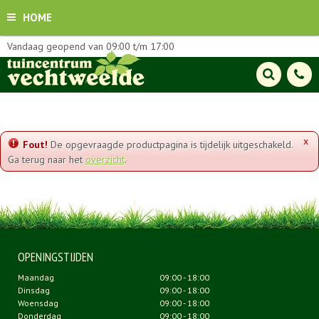
HOME
Vandaag geopend van
09:00
t/m
17:00
x
Fout!
De opgevraagde productpagina is tijdelijk uitgeschakeld.
Ga terug naar het
overzicht
.
OPENINGSTIJDEN
Maandag
09:00 - 18:00
Dinsdag
09:00 - 18:00
Woensdag
09:00 - 18:00
Donderdag
09:00 - 18:00