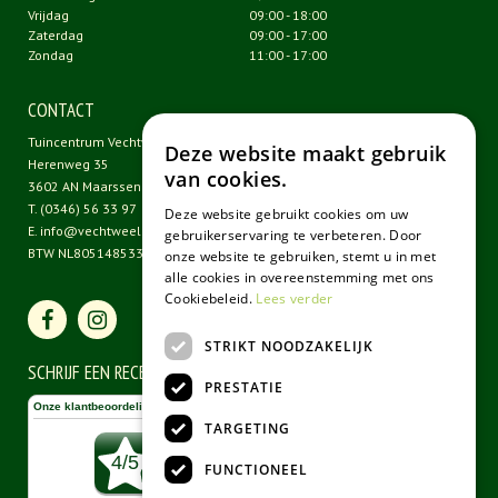
Vrijdag
09:00 - 18:00
Zaterdag
09:00 - 17:00
Zondag
11:00 - 17:00
CONTACT
Tuincentrum Vechtweelde
Deze website maakt gebruik
Herenweg 35
van cookies.
3602 AN Maarssen
T.
(0346) 56 33 97
Deze website gebruikt cookies om uw
E.
info@vechtweelde.nl
gebruikerservaring te verbeteren. Door
BTW NL805148533B01
onze website te gebruiken, stemt u in met
alle cookies in overeenstemming met ons
Cookiebeleid.
Lees verder
STRIKT NOODZAKELIJK
SCHRIJF EEN RECENSIE
PRESTATIE
TARGETING
FUNCTIONEEL