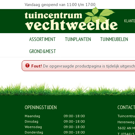
Vandaag geopend van
11:00
t/m
17:00
KLANT
ASSORTIMENT
TUINPLANTEN
TUINMEUBELEN
Home
GROND&MEST
Fout!
De opgevraagde productpagina is tijdelijk uitgesch
OPENINGSTIJDEN
CONTAC
Maandag
09:00 - 18:00
Tuincentr
Dinsdag
09:00 - 18:00
Herenweg
Woensdag
09:00 - 18:00
3602 AN M
Donderdag
09:00 - 18:00
T.
(0346) 5