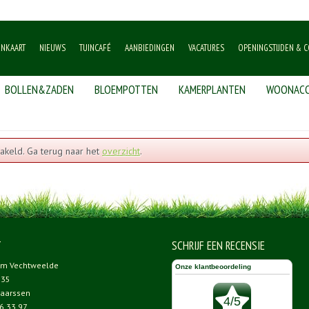
ENKAART
NIEUWS
TUINCAFÉ
AANBIEDINGEN
VACATURES
OPENINGSTIJDEN & C
BOLLEN&ZADEN
BLOEMPOTTEN
KAMERPLANTEN
WOONACC
akeld. Ga terug naar het
overzicht
.
T
SCHRIJF EEN RECENSIE
um Vechtweelde
 35
aarssen
6 33 97