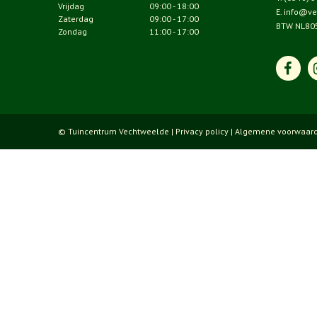
Vrijdag
09:00 - 18:00
E.
info@ve
Zaterdag
09:00 - 17:00
BTW NL80
Zondag
11:00 - 17:00
© Tuincentrum Vechtweelde |
Privacy policy
|
Algemene voorwaar