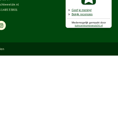
chtweelde.nl
5148533B01
den