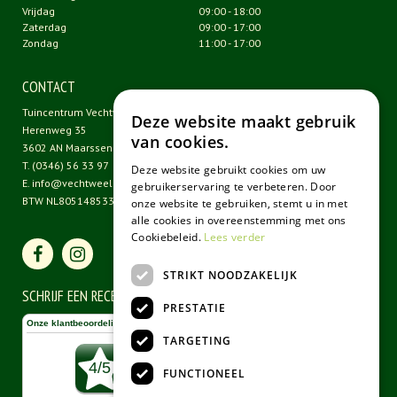
Vrijdag
09:00 - 18:00
Zaterdag
09:00 - 17:00
Zondag
11:00 - 17:00
CONTACT
Tuincentrum Vechtweelde
Deze website maakt gebruik
Herenweg 35
van cookies.
3602 AN Maarssen
T.
(0346) 56 33 97
Deze website gebruikt cookies om uw
E.
info@vechtweelde.nl
gebruikerservaring te verbeteren. Door
BTW NL805148533B01
onze website te gebruiken, stemt u in met
alle cookies in overeenstemming met ons
Cookiebeleid.
Lees verder
STRIKT NOODZAKELIJK
SCHRIJF EEN RECENSIE
PRESTATIE
TARGETING
FUNCTIONEEL