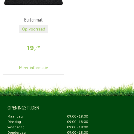
Buitenmat
Op voorraad
19
,
79
Meer informatie
OPENINGSTIJDEN
Maandag
09:00 - 18:00
Dinsdag
09:00 - 18:00
Woensdag
09:00 - 18:00
Donderdag
09:00 - 18:00