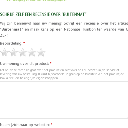
SCHRIJF ZELF EEN RECENSIE OVER "BUITENMAT"
Wij zijn benieuwd naar uw mening! Schrijf een recensie over het artikel
"Buitenmat"
en maak kans op een Nationale Tuinbon ter waarde van €
25,- !
Beoordeling:
*
Uw mening over dit product:
*
Let op: deze recensie gaat over het product en niet over ons tuincentrum, de service of
levering van uw bestelling. U kunt bijvoorbeeld in gaan op de kwaliteit van het product, de
look & feel en belangrijke eigenschappen.
Naam (zichtbaar op website):
*