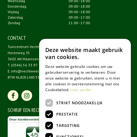
Woensdag
09:00 - 18:00
Donderdag
09:00 - 18:00
Vrijdag
09:00 - 18:00
Zaterdag
09:00 - 17:00
Zondag
11:00 - 17:00
CONTACT
Tuincentrum Vechtweelde
Deze website maakt gebruik
Herenweg 35
van cookies.
3602 AN Maarssen
T.
(0346) 56 33 97
Deze website gebruikt cookies om uw
E.
info@vechtweelde.nl
gebruikerservaring te verbeteren. Door
BTW NL805148533B01
onze website te gebruiken, stemt u in met
alle cookies in overeenstemming met ons
Cookiebeleid.
Lees verder
STRIKT NOODZAKELIJK
SCHRIJF EEN RECENSIE
PRESTATIE
TARGETING
FUNCTIONEEL