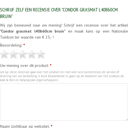
SCHRIJF ZELF EEN RECENSIE OVER "CONDOR GRASMAT L40B60CM
BRUIN"
Wij zijn benieuwd naar uw mening! Schrijf een recensie over het artikel
"Condor grasmat l40b60cm bruin"
en maak kans op een National
Tuinbon ter waarde van € 25,- !
Beoordeling:
*
Uw mening over dit product:
*
Let op: deze recensie gaat over het product en niet over ons tuincentrum, de service of
levering van uw bestelling. U kunt bijvoorbeeld in gaan op de kwaliteit van het product, de
look & feel en belangrijke eigenschappen.
Naam (zichtbaar op website):
*