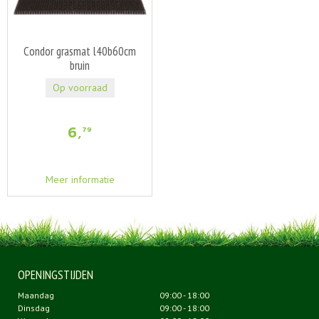
Condor grasmat l40b60cm
bruin
Op voorraad
6
,
79
Meer informatie
OPENINGSTIJDEN
Maandag
09:00 - 18:00
Dinsdag
09:00 - 18:00