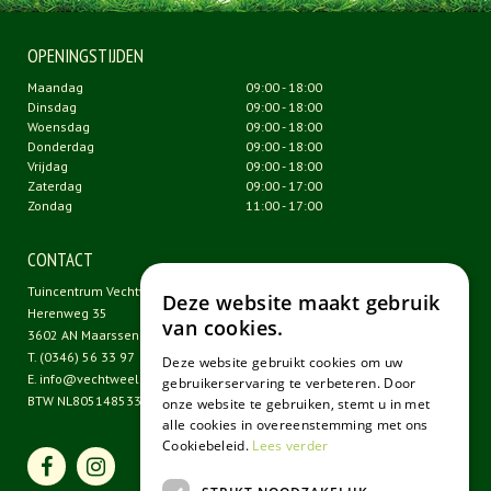
OPENINGSTIJDEN
Maandag
09:00 - 18:00
Dinsdag
09:00 - 18:00
Woensdag
09:00 - 18:00
Donderdag
09:00 - 18:00
Vrijdag
09:00 - 18:00
Zaterdag
09:00 - 17:00
Zondag
11:00 - 17:00
CONTACT
Tuincentrum Vechtweelde
Deze website maakt gebruik
Herenweg 35
van cookies.
3602 AN Maarssen
T.
(0346) 56 33 97
Deze website gebruikt cookies om uw
E.
info@vechtweelde.nl
gebruikerservaring te verbeteren. Door
BTW NL805148533B01
onze website te gebruiken, stemt u in met
alle cookies in overeenstemming met ons
Cookiebeleid.
Lees verder