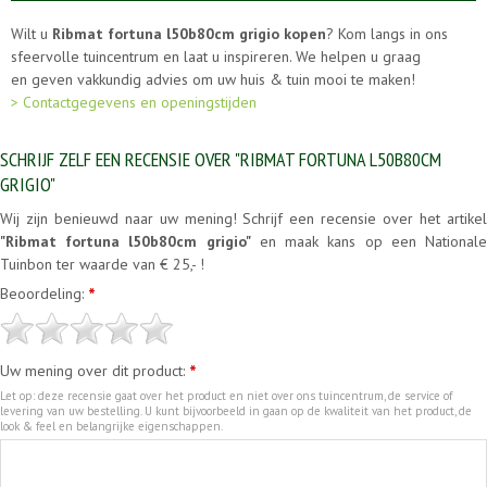
Wilt u
Ribmat fortuna l50b80cm grigio kopen
? Kom langs in ons
sfeervolle tuincentrum en laat u inspireren. We helpen u graag
en geven vakkundig advies om uw huis & tuin mooi te maken!
> Contactgegevens en openingstijden
SCHRIJF ZELF EEN RECENSIE OVER "RIBMAT FORTUNA L50B80CM
GRIGIO"
Wij zijn benieuwd naar uw mening! Schrijf een recensie over het artikel
"Ribmat fortuna l50b80cm grigio"
en maak kans op een National
Tuinbon ter waarde van € 25,- !
Beoordeling:
*
Uw mening over dit product:
*
Let op: deze recensie gaat over het product en niet over ons tuincentrum, de service of
levering van uw bestelling. U kunt bijvoorbeeld in gaan op de kwaliteit van het product, de
look & feel en belangrijke eigenschappen.