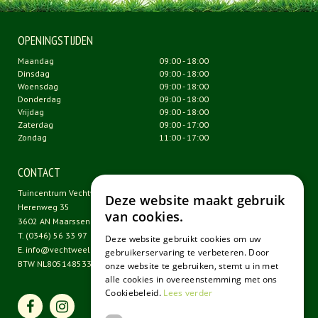
OPENINGSTIJDEN
Maandag
09:00 - 18:00
Dinsdag
09:00 - 18:00
Woensdag
09:00 - 18:00
Donderdag
09:00 - 18:00
Vrijdag
09:00 - 18:00
Zaterdag
09:00 - 17:00
Zondag
11:00 - 17:00
CONTACT
Tuincentrum Vechtweelde
Deze website maakt gebruik
Herenweg 35
van cookies.
3602 AN Maarssen
T.
(0346) 56 33 97
Deze website gebruikt cookies om uw
E.
info@vechtweelde.nl
gebruikerservaring te verbeteren. Door
BTW NL805148533B01
onze website te gebruiken, stemt u in met
alle cookies in overeenstemming met ons
Cookiebeleid.
Lees verder