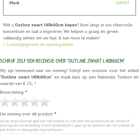
Merk
HAMAT
Wilt u
Outline zwart l40b60cm kopen
? Kom langs in ons sfeervolle
tuincentrum en laat u inspireren. We helpen u graag en geven
vakkundig advies om uw huis & tuin mooi te maken!
> Contactgegevens en openingstijden
SCHRIJF ZELF EEN RECENSIE OVER "OUTLINE ZWART L40B60CM"
Wij zijn benieuwd naar uw mening! Schrijf een recensie over het artikel
"Outline zwart l40b60cm"
en maak kans op een Nationale Tuinbon te
waarde van € 25,- !
Beoordeling:
*
Uw mening over dit product:
*
Let op: deze recensie gaat over het product en niet over ons tuincentrum, de service of
levering van uw bestelling. U kunt bijvoorbeeld in gaan op de kwaliteit van het product, de
look & feel en belangrijke eigenschappen.