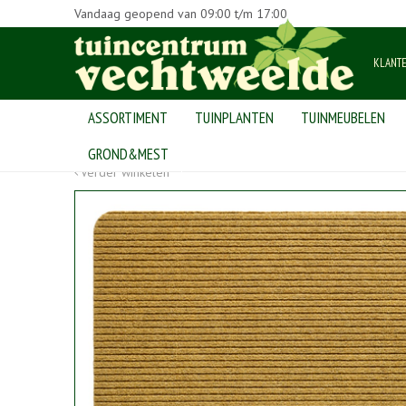
Vandaag geopend van
09:00
t/m
17:00
KLANT
ASSORTIMENT
TUINPLANTEN
TUINMEUBELEN
Home
>
Producten
>
tuinmaterialen
>
deurmatten
>
Ribmat for
GROND&MEST
Verder winkelen