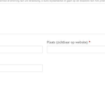
ervice of levering van uw bestelling. U kunt bijvoorbeeld in gaan op de kwaliteit van het pro
Plaats (zichtbaar op website):
*