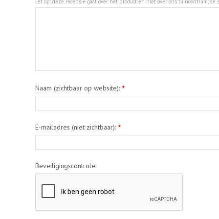
Let op: deze recensie gaat over het product en niet over ons tuincentrum, de s
Naam (zichtbaar op website):
*
E-mailadres (niet zichtbaar):
*
Beveiligingscontrole: