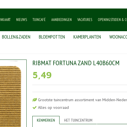
ENKAART
NIEUWS
TUINCAFÉ
AANBIEDINGEN
VACATURES
OPENINGSTIJDEN & C
BOLLEN&ZADEN
BLOEMPOTTEN
KAMERPLANTEN
WOONACC
tuna zand l40b60cm
RIBMAT FORTUNA ZAND L40B60CM
5
,
49
Grootste tuincentrum assortiment van Midden-Nede
Alles op voorraad
KENMERKEN
HET TUINCENTRUM