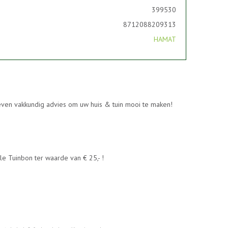
399530
8712088209313
HAMAT
geven vakkundig advies om uw huis & tuin mooi te maken!
e Tuinbon ter waarde van € 25,- !