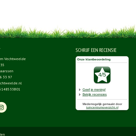
T
SCHRIJF EEN RECENSIE
um Vechtweelde
 35
aarssen
6 33 97
chtweelde.nl
5148533B01
den