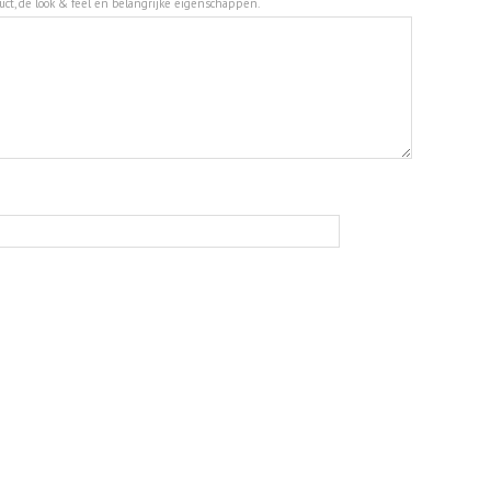
duct, de look & feel en belangrijke eigenschappen.