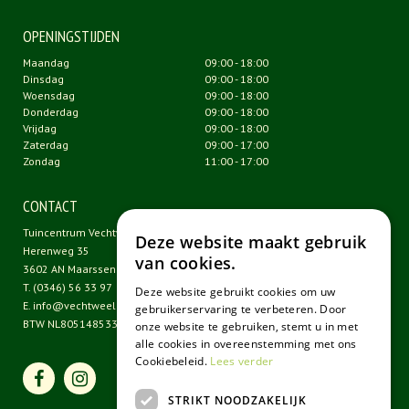
OPENINGSTIJDEN
Maandag
09:00 - 18:00
Dinsdag
09:00 - 18:00
Woensdag
09:00 - 18:00
Donderdag
09:00 - 18:00
Vrijdag
09:00 - 18:00
Zaterdag
09:00 - 17:00
Zondag
11:00 - 17:00
CONTACT
Tuincentrum Vechtweelde
Deze website maakt gebruik
Herenweg 35
van cookies.
3602 AN Maarssen
T.
(0346) 56 33 97
Deze website gebruikt cookies om uw
E.
info@vechtweelde.nl
gebruikerservaring te verbeteren. Door
BTW NL805148533B01
onze website te gebruiken, stemt u in met
alle cookies in overeenstemming met ons
Cookiebeleid.
Lees verder
STRIKT NOODZAKELIJK