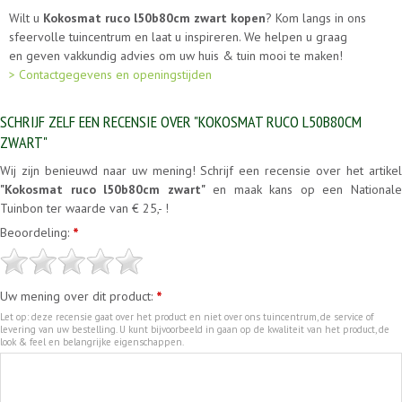
Wilt u
Kokosmat ruco l50b80cm zwart kopen
? Kom langs in ons
sfeervolle tuincentrum en laat u inspireren. We helpen u graag
en geven vakkundig advies om uw huis & tuin mooi te maken!
> Contactgegevens en openingstijden
SCHRIJF ZELF EEN RECENSIE OVER "KOKOSMAT RUCO L50B80CM
ZWART"
Wij zijn benieuwd naar uw mening! Schrijf een recensie over het artikel
"Kokosmat ruco l50b80cm zwart"
en maak kans op een National
Tuinbon ter waarde van € 25,- !
Beoordeling:
*
Uw mening over dit product:
*
Let op: deze recensie gaat over het product en niet over ons tuincentrum, de service of
levering van uw bestelling. U kunt bijvoorbeeld in gaan op de kwaliteit van het product, de
look & feel en belangrijke eigenschappen.