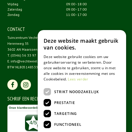
Vrijdag
09:00 - 18:00
Zaterdag
09:00 - 17:00
Zondag
11:00 - 17:00
CONTACT
Tuincentrum Vechtweelde
Deze website maakt gebruik
Herenweg 35
van cookies.
3602 AN Maarssen
T.
(0346) 56 33 97
Deze website gebruikt cookies om uw
E.
info@vechtweelde.nl
gebruikerservaring te verbeteren. Door
BTW NL805148533B01
onze website te gebruiken, stemt u in met
alle cookies in overeenstemming met ons
Cookiebeleid.
Lees verder
STRIKT NOODZAKELIJK
SCHRIJF EEN RECENSIE
PRESTATIE
TARGETING
FUNCTIONEEL