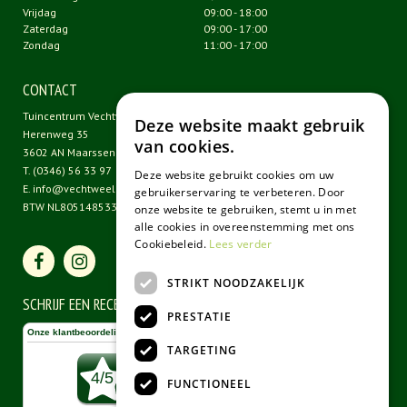
Vrijdag
09:00 - 18:00
Zaterdag
09:00 - 17:00
Zondag
11:00 - 17:00
CONTACT
Tuincentrum Vechtweelde
Deze website maakt gebruik
Herenweg 35
van cookies.
3602 AN Maarssen
T.
(0346) 56 33 97
Deze website gebruikt cookies om uw
E.
info@vechtweelde.nl
gebruikerservaring te verbeteren. Door
BTW NL805148533B01
onze website te gebruiken, stemt u in met
alle cookies in overeenstemming met ons
Cookiebeleid.
Lees verder
STRIKT NOODZAKELIJK
SCHRIJF EEN RECENSIE
PRESTATIE
TARGETING
FUNCTIONEEL