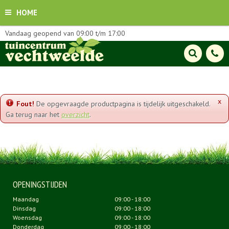
HOME
Vandaag geopend van
09:00
t/m
17:00
x
Fout!
De opgevraagde productpagina is tijdelijk uitgeschakeld.
Ga terug naar het
overzicht
.
OPENINGSTIJDEN
Maandag
09:00 - 18:00
Dinsdag
09:00 - 18:00
Woensdag
09:00 - 18:00
Donderdag
09:00 - 18:00