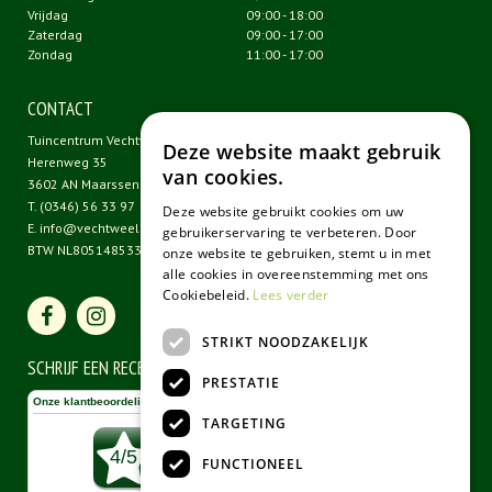
Vrijdag
09:00 - 18:00
Zaterdag
09:00 - 17:00
Zondag
11:00 - 17:00
CONTACT
Tuincentrum Vechtweelde
Deze website maakt gebruik
Herenweg 35
van cookies.
3602 AN Maarssen
T.
(0346) 56 33 97
Deze website gebruikt cookies om uw
E.
info@vechtweelde.nl
gebruikerservaring te verbeteren. Door
BTW NL805148533B01
onze website te gebruiken, stemt u in met
alle cookies in overeenstemming met ons
Cookiebeleid.
Lees verder
STRIKT NOODZAKELIJK
SCHRIJF EEN RECENSIE
PRESTATIE
TARGETING
FUNCTIONEEL