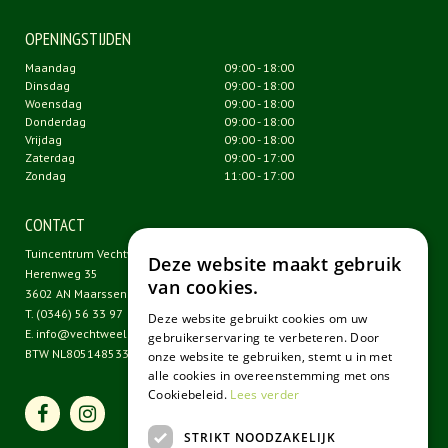
OPENINGSTIJDEN
Maandag
09:00 - 18:00
Dinsdag
09:00 - 18:00
Woensdag
09:00 - 18:00
Donderdag
09:00 - 18:00
Vrijdag
09:00 - 18:00
Zaterdag
09:00 - 17:00
Zondag
11:00 - 17:00
CONTACT
Tuincentrum Vechtweelde
Deze website maakt gebruik
Herenweg 35
van cookies.
3602 AN Maarssen
T.
(0346) 56 33 97
Deze website gebruikt cookies om uw
E.
info@vechtweelde.nl
gebruikerservaring te verbeteren. Door
BTW NL805148533B01
onze website te gebruiken, stemt u in met
alle cookies in overeenstemming met ons
Cookiebeleid.
Lees verder
STRIKT NOODZAKELIJK