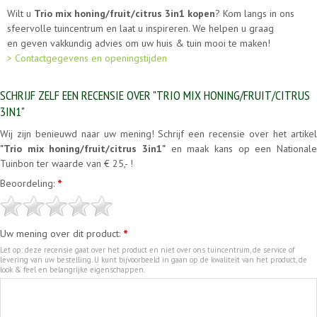
Wilt u
Trio mix honing/fruit/citrus 3in1 kopen
? Kom langs in ons
sfeervolle tuincentrum en laat u inspireren. We helpen u graag
en geven vakkundig advies om uw huis & tuin mooi te maken!
> Contactgegevens en openingstijden
SCHRIJF ZELF EEN RECENSIE OVER "TRIO MIX HONING/FRUIT/CITRUS
3IN1"
Wij zijn benieuwd naar uw mening! Schrijf een recensie over het artikel
"Trio mix honing/fruit/citrus 3in1"
en maak kans op een Nationale
Tuinbon ter waarde van € 25,- !
Beoordeling:
*
Uw mening over dit product:
*
Let op: deze recensie gaat over het product en niet over ons tuincentrum, de service of
levering van uw bestelling. U kunt bijvoorbeeld in gaan op de kwaliteit van het product, de
look & feel en belangrijke eigenschappen.