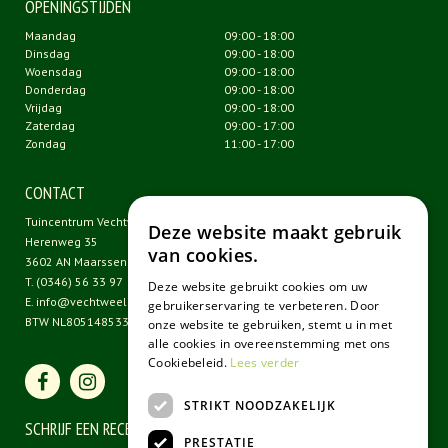
OPENINGSTIJDEN
Maandag
09:00 - 18:00
Dinsdag
09:00 - 18:00
Woensdag
09:00 - 18:00
Donderdag
09:00 - 18:00
Vrijdag
09:00 - 18:00
Zaterdag
09:00 - 17:00
Zondag
11:00 - 17:00
CONTACT
Tuincentrum Vechtweelde
Deze website maakt gebruik
Herenweg 35
van cookies.
3602 AN Maarssen
T.
(0346) 56 33 97
Deze website gebruikt cookies om uw
E.
info@vechtweelde.nl
gebruikerservaring te verbeteren. Door
BTW NL805148533B01
onze website te gebruiken, stemt u in met
alle cookies in overeenstemming met ons
Cookiebeleid.
Lees verder
STRIKT NOODZAKELIJK
SCHRIJF EEN RECENSIE
PRESTATIE