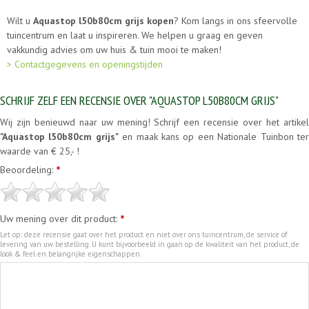
Wilt u
Aquastop l50b80cm grijs kopen
? Kom langs in ons sfeervolle
tuincentrum en laat u inspireren. We helpen u graag en geven
vakkundig advies om uw huis & tuin mooi te maken!
> Contactgegevens en openingstijden
SCHRIJF ZELF EEN RECENSIE OVER "AQUASTOP L50B80CM GRIJS"
Wij zijn benieuwd naar uw mening! Schrijf een recensie over het artikel
"Aquastop l50b80cm grijs"
en maak kans op een Nationale Tuinbon te
waarde van € 25,- !
Beoordeling:
*
Uw mening over dit product:
*
Let op: deze recensie gaat over het product en niet over ons tuincentrum, de service of
levering van uw bestelling. U kunt bijvoorbeeld in gaan op de kwaliteit van het product, de
look & feel en belangrijke eigenschappen.