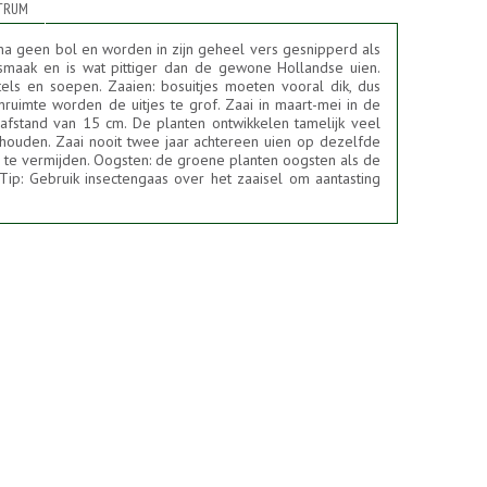
TRUM
jna geen bol en worden in zijn geheel vers gesnipperd als
 smaak en is wat pittiger dan de gewone Hollandse uien.
otels en soepen. Zaaien: bosuitjes moeten vooral dik, dus
enruimte worden de uitjes te grof. Zaai in maart-mei in de
afstand van 15 cm. De planten ontwikkelen tamelijk veel
 houden. Zaai nooit twee jaar achtereen uien op dezelfde
k te vermijden. Oogsten: de groene planten oogsten als de
Tip: Gebruik insectengaas over het zaaisel om aantasting