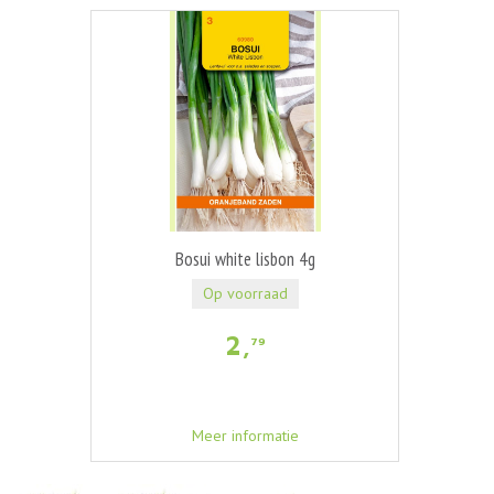
Bosui white lisbon 4g
Op voorraad
2
,
79
Meer informatie