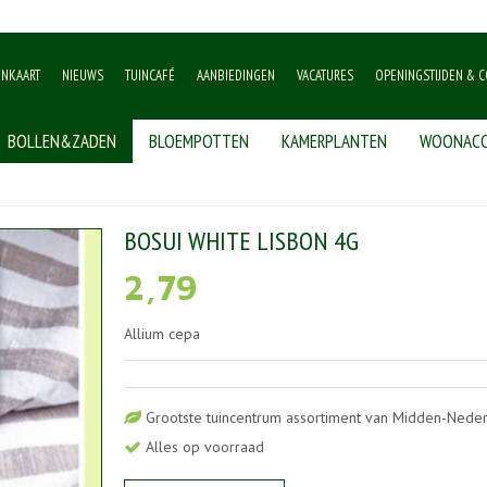
ENKAART
NIEUWS
TUINCAFÉ
AANBIEDINGEN
VACATURES
OPENINGSTIJDEN & C
BOLLEN&ZADEN
BLOEMPOTTEN
KAMERPLANTEN
WOONACC
hite lisbon 4g
BOSUI WHITE LISBON 4G
2
,
79
Allium cepa
Grootste tuincentrum assortiment van Midden-Nede
Alles op voorraad