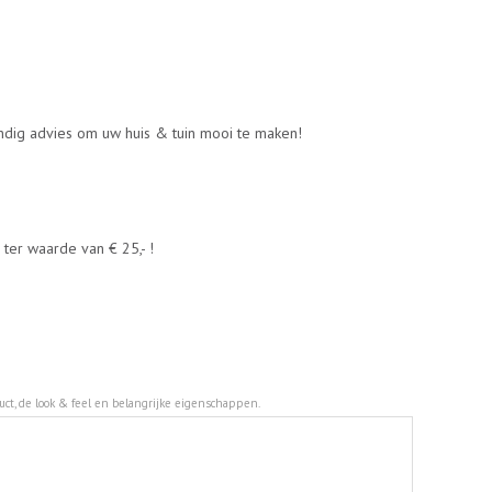
undig advies om uw huis & tuin mooi te maken!
ter waarde van € 25,- !
duct, de look & feel en belangrijke eigenschappen.