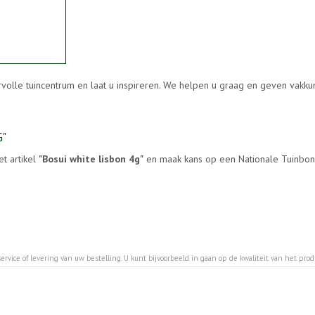
rvolle tuincentrum en laat u inspireren. We helpen u graag en geven vakk
G"
et artikel
"Bosui white lisbon 4g"
en maak kans op een Nationale Tuinbon 
ervice of levering van uw bestelling. U kunt bijvoorbeeld in gaan op de kwaliteit van het pro