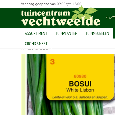
Vandaag geopend van
09:00
t/m
18:00
KLANT
ASSORTIMENT
TUINPLANTEN
TUINMEUBELEN
Home
>
Producten
>
bollen en zaden
>
groentezaden
>
Bosui w
GROND&MEST
Verder winkelen